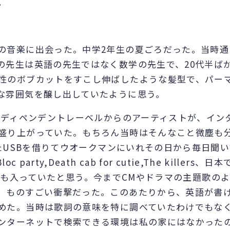
。
の音楽に出会った。中学2年生の夏ごろだった。当時通
の先生は英語の先生ではなく数学の先生で、20代半ば
性のボブカットをすこし伸ばしたような髪型で、パー
な雰囲気を醸し出していたように思う。
インディペンデントレーベルからのアーティストが、イン
盛り上がっていた。もちろん当時はそんなこと微塵も
いたUSBを借りてウオークマンにいれその日から毎日聞
Bloc party,Death cab for cutie,The killers、
Rなんかも入っていたと思う。今までCMやドラマの主題歌の
、ものすごい衝撃だった。このあたりから、英語が書
めた。当時は歌詞の意味を特に調べていたわけでもな
ンターネットで検索できる環境は私の家にはなかった