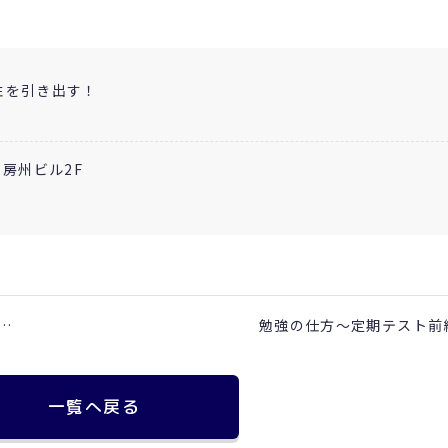
性を引き出す！
 房州ビル2F
…
勉強の仕方～定期テスト前
一覧へ戻る