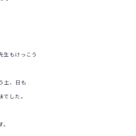
先生もけっこう
う土、日も
味でした。
す。