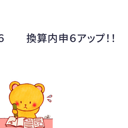
６ 換算内申６アップ！！