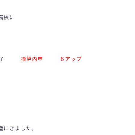
高校に
 女子
換算内申 ６アップ
塾にきました。