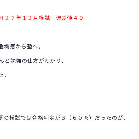
 Ｈ２７年１２月模試 偏差値４９
危機感から塾へ。
んと勉強の仕方がわかり、
た。
夏の模試では合格判定がＢ（６０％）だったのが、