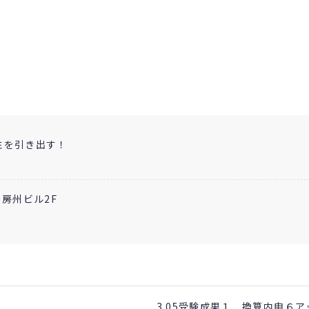
性を引き出す！
 房州ビル2F
3.05受験成果１ 換算内申６ア