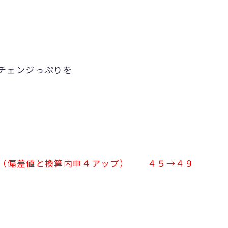
チェンジっぷりを
（偏差値と換算内申４アップ） ４５→４９