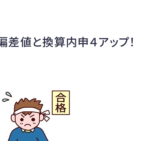
 偏差値と換算内申４アップ！