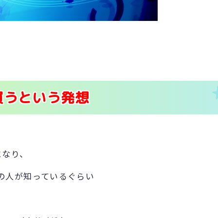
買うという発想
になり、
の人が知っているぐらい