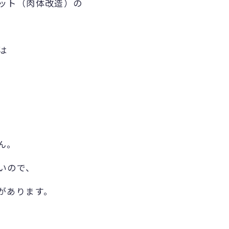
ット（肉体改造）の
は
。
ん。
いので、
があります。
。